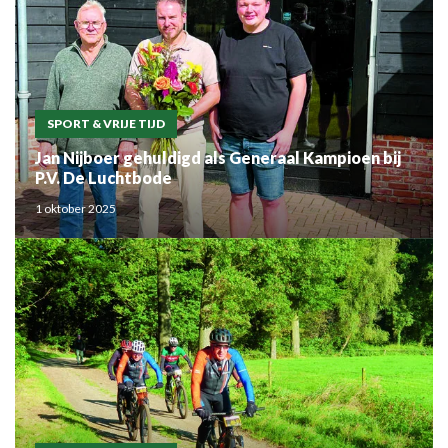
SPORT & VRIJE TIJD
Jan Nijboer gehuldigd als Generaal Kampioen bij
P.V. De Luchtbode
1 oktober 2025