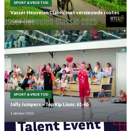
SPORT & VRIJE TIJD
Vasser Heuvelen Classic met vernieuwde routes
2 oktober 2025
SPORT & VRIJE TIJD
Jolly Jumpers – Top Kip Lions: 61-65
1 oktober 2025