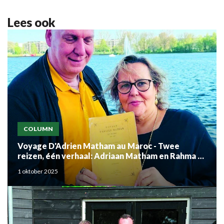
Lees ook
COLUMN
Voyage D'Adrien Matham au Maroc - Twee
reizen, één verhaal: Adriaan Matham en Rahma el
Mouden
1 oktober 2025