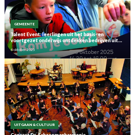
GEMEENTE
Talent Event: leerlingen uit het basis- en
voortgezet onderwijs ontdekken bedrijven uit
de regio
4 oktober 2025
UITGAAN & CULTUUR
Concert Dr. Schaepmanharmonie