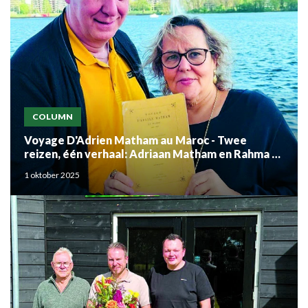
COLUMN
Voyage D'Adrien Matham au Maroc - Twee
reizen, één verhaal: Adriaan Matham en Rahma el
Mouden
1 oktober 2025