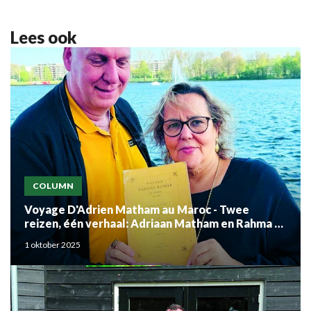
Lees ook
COLUMN
Voyage D'Adrien Matham au Maroc - Twee
reizen, één verhaal: Adriaan Matham en Rahma el
Mouden
1 oktober 2025