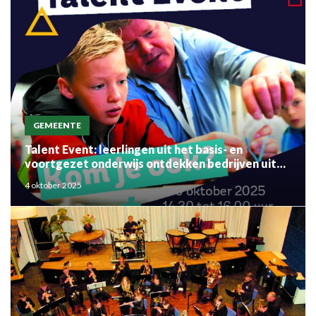
GEMEENTE
Talent Event: leerlingen uit het basis- en
voortgezet onderwijs ontdekken bedrijven uit
de regio
4 oktober 2025