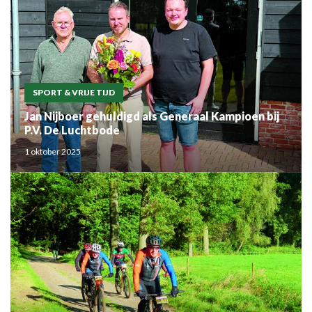
SPORT & VRIJE TIJD
Jan Nijboer gehuldigd als Generaal Kampioen bij
P.V. De Luchtbode
1 oktober 2025