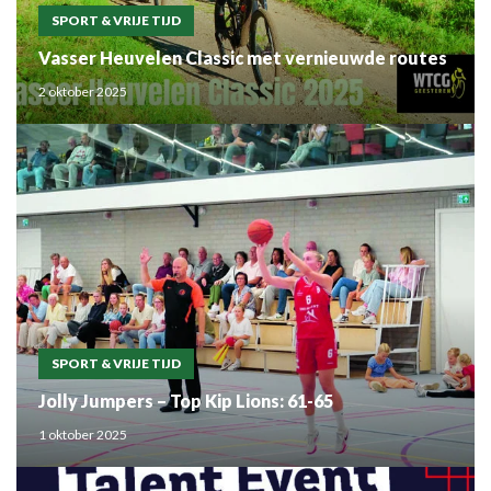
SPORT & VRIJE TIJD
Vasser Heuvelen Classic met vernieuwde routes
2 oktober 2025
SPORT & VRIJE TIJD
Jolly Jumpers – Top Kip Lions: 61-65
1 oktober 2025