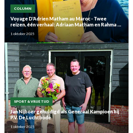
COLUMN
Voyage D'Adrien Matham au Maroc - Twee
reizen, één verhaal: Adriaan Matham en Rahma el
Mouden
1 oktober 2025
SPORT & VRIJE TIJD
Jan Nijboer gehuldigd als Generaal Kampioen bij
P.V. De Luchtbode
1 oktober 2025