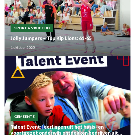
SPORT & VRIJE TIJD
Jolly Jumpers – Top Kip Lions: 61-65
1 oktober 2025
GEMEENTE
Talent Event: leerlingen uit het basis- en
voortgezet onderwijs ontdekken bedrijven uit