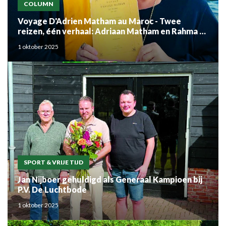
COLUMN
Voyage D'Adrien Matham au Maroc - Twee
reizen, één verhaal: Adriaan Matham en Rahma el
Mouden
1 oktober 2025
SPORT & VRIJE TIJD
Jan Nijboer gehuldigd als Generaal Kampioen bij
P.V. De Luchtbode
1 oktober 2025