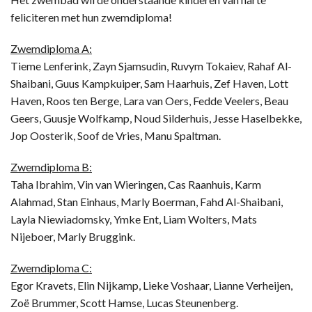
feliciteren met hun zwemdiploma!
Zwemdiploma A:
Tieme Lenferink, Zayn Sjamsudin, Ruvym Tokaiev, Rahaf Al-
Shaibani, Guus Kampkuiper, Sam Haarhuis, Zef Haven, Lott
Haven, Roos ten Berge, Lara van Oers, Fedde Veelers, Beau
Geers, Guusje Wolfkamp, Noud Silderhuis, Jesse Haselbekke,
Jop Oosterik, Soof de Vries, Manu Spaltman.
Zwemdiploma B:
Taha Ibrahim, Vin van Wieringen, Cas Raanhuis, Karm
Alahmad, Stan Einhaus, Marly Boerman, Fahd Al-Shaibani,
Layla Niewiadomsky, Ymke Ent, Liam Wolters, Mats
Nijeboer, Marly Bruggink.
Zwemdiploma C:
Egor Kravets, Elin Nijkamp, Lieke Voshaar, Lianne Verheijen,
Zoë Brummer, Scott Hamse, Lucas Steunenberg.