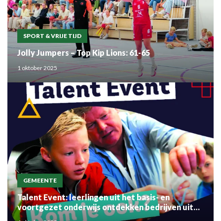
SPORT & VRIJE TIJD
Jolly Jumpers – Top Kip Lions: 61-65
1 oktober 2025
GEMEENTE
Talent Event: leerlingen uit het basis- en
voortgezet onderwijs ontdekken bedrijven uit
de regio