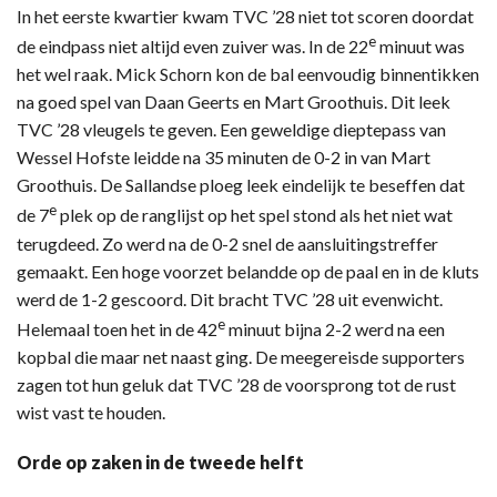
In het eerste kwartier kwam TVC ’28 niet tot scoren doordat
e
de eindpass niet altijd even zuiver was. In de 22
minuut was
het wel raak. Mick Schorn kon de bal eenvoudig binnentikken
na goed spel van Daan Geerts en Mart Groothuis. Dit leek
TVC ’28 vleugels te geven. Een geweldige dieptepass van
Wessel Hofste leidde na 35 minuten de 0-2 in van Mart
Groothuis. De Sallandse ploeg leek eindelijk te beseffen dat
e
de 7
plek op de ranglijst op het spel stond als het niet wat
terugdeed. Zo werd na de 0-2 snel de aansluitingstreffer
gemaakt. Een hoge voorzet belandde op de paal en in de kluts
werd de 1-2 gescoord. Dit bracht TVC ’28 uit evenwicht.
e
Helemaal toen het in de 42
minuut bijna 2-2 werd na een
kopbal die maar net naast ging. De meegereisde supporters
zagen tot hun geluk dat TVC ’28 de voorsprong tot de rust
wist vast te houden.
Orde op zaken in de tweede helft