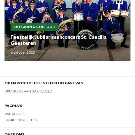
UITGAAN & CULTUUR
Feestelijk Jubilarissenconcert St. Caecilia
Geesteren
6 oktober 2025
OP EN ROND DE ESSEN IS EEN UITGAVE VAN
DRUKKERIJ VAN BARNEVELD
PAGINA'S
VACATURES
FAMILIEBERICHTEN
OVER ONS