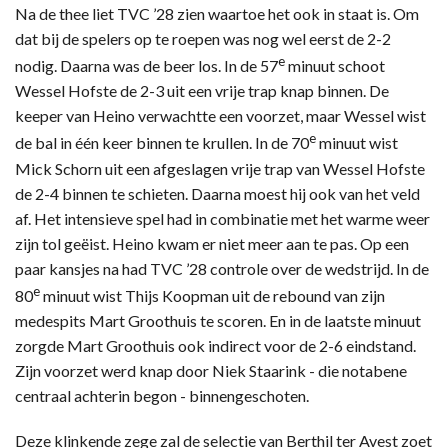
Na de thee liet TVC ’28 zien waartoe het ook in staat is. Om
dat bij de spelers op te roepen was nog wel eerst de 2-2
e
nodig. Daarna was de beer los. In de 57
minuut schoot
Wessel Hofste de 2-3 uit een vrije trap knap binnen. De
keeper van Heino verwachtte een voorzet, maar Wessel wist
e
de bal in één keer binnen te krullen. In de 70
minuut wist
Mick Schorn uit een afgeslagen vrije trap van Wessel Hofste
de 2-4 binnen te schieten. Daarna moest hij ook van het veld
af. Het intensieve spel had in combinatie met het warme weer
zijn tol geëist. Heino kwam er niet meer aan te pas. Op een
paar kansjes na had TVC ’28 controle over de wedstrijd. In de
e
80
minuut wist Thijs Koopman uit de rebound van zijn
medespits Mart Groothuis te scoren. En in de laatste minuut
zorgde Mart Groothuis ook indirect voor de 2-6 eindstand.
Zijn voorzet werd knap door Niek Staarink - die notabene
centraal achterin begon - binnengeschoten.
Deze klinkende zege zal de selectie van Berthil ter Avest zoet