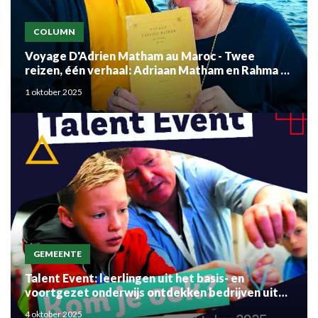
COLUMN
Voyage D'Adrien Matham au Maroc - Twee
reizen, één verhaal: Adriaan Matham en Rahma el
Mouden
1 oktober 2025
GEMEENTE
Talent Event: leerlingen uit het basis- en
voortgezet onderwijs ontdekken bedrijven uit
de regio
4 oktober 2025