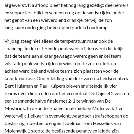
afgewerkt. Na afloop bleef het nog lang gezellig: deelnemers
en supporters blikten samen terug op de wedstrijden onder
het genot van een welverdiend drankje, terwijl de zon
langzaam onderging boven sportpark 'n Loarkamp.
Vrijdag steeg niet alleen de temperatuur, maar ook de
spanning. In de resterende poulewedstrijden werd duidelijk
dat de teams aan elkaar gewaagd waren: geen enkel team
wist alle poulewedstrijden in winst om te zetten. Iets na
achten werd bekend welke teams zich plaatsten voor de
knock-outfase. Onder leiding van de ervaren scheidsrechters
Bert Huisman en Paul Kuipers bleven er uiteindelijk vier
teams over die streden om het eremetaal. De Dijnsel 2 wist na
een spannende halve finale met 2-1 te winnen van De
Mösbrink. In de andere halve finale hielden Molenwijk 1 en
Waterwijk 1 elkaar in evenwicht, waardoor strafschoppen de
beslissing moesten brengen. Doelman Tom Hesselink van
Molenwijk 1 stopte de beslissende penalty en leidde zijn