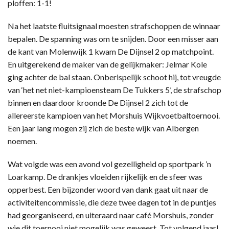
ploffen: 1-1!
Na het laatste fluitsignaal moesten strafschoppen de winnaar
bepalen. De spanning was om te snijden. Door een misser aan
de kant van Molenwijk 1 kwam De Dijnsel 2 op matchpoint.
En uitgerekend de maker van de gelijkmaker: Jelmar Kole
ging achter de bal staan. Onberispelijk schoot hij, tot vreugde
van ‘het net niet-kampioensteam De Tukkers 5’, de strafschop
binnen en daardoor kroonde De Dijnsel 2 zich tot de
allereerste kampioen van het Morshuis Wijkvoetbaltoernooi.
Een jaar lang mogen zij zich de beste wijk van Albergen
noemen.
Wat volgde was een avond vol gezelligheid op sportpark ’n
Loarkamp. De drankjes vloeiden rijkelijk en de sfeer was
opperbest. Een bijzonder woord van dank gaat uit naar de
activiteitencommissie, die deze twee dagen tot in de puntjes
had georganiseerd, en uiteraard naar café Morshuis, zonder
wie dit toernooi niet mogelijk was geweest. Tot volgend jaar!