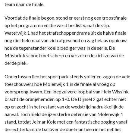
team naar de finale.
Voordat de finale begon, stond er eerst nog een troostfinale
op het programma en die werd beslist vanaf de stip.
Waterwijk 1 had het strafschoppendrama uit de halve finale
nog niet helemaal van zich afgeschud en zag helaas opnieuw
hoe de tegenstander koelbloediger was in de serie. De
Mösbrink schoot met scherp en verzekerde zich zo van de
derde plek.
Ondertussen liep het sportpark steeds voller en zagen de vele
toeschouwers hoe Molenwijk 1 in de finale al vroeg op
voorsprong kwam. Een loepzuivere kopbal van Hein Wissink
bracht de oranjehemden op 1-0. De Dijnsel 2 gaf echter niet
op en zocht in het restant van de wedstrijd nadrukkelijk de
aanval. Toch hield de ijzersterke defensie van Molenwijk 1
stand, totdat Jelmar Kole met een fantastische poging vanaf
de rechterkant de bal over de doelman heen in het net liet