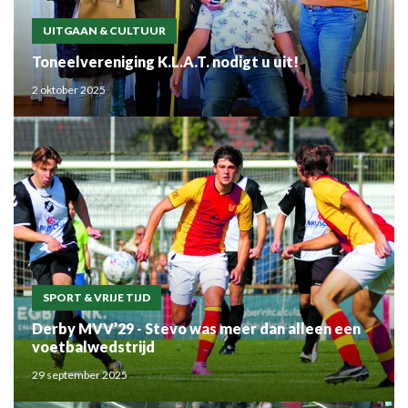
UITGAAN & CULTUUR
Toneelvereniging K.L.A.T. nodigt u uit!
2 oktober 2025
SPORT & VRIJE TIJD
Derby MVV’29 - Stevo was meer dan alleen een
voetbalwedstrijd
29 september 2025