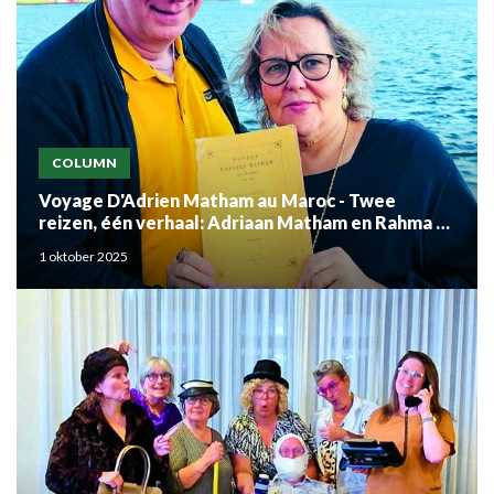
COLUMN
Voyage D'Adrien Matham au Maroc - Twee
reizen, één verhaal: Adriaan Matham en Rahma el
Mouden
1 oktober 2025