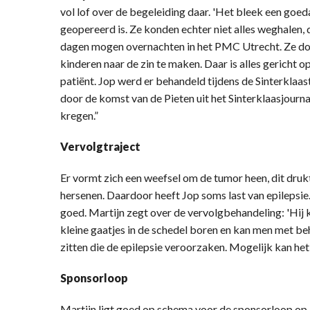
vol lof over de begeleiding daar. 'Het bleek een goed
geopereerd is. Ze konden echter niet alles weghalen, d
dagen mogen overnachten in het PMC Utrecht. Ze doe
kinderen naar de zin te maken. Daar is alles gericht o
patiënt. Jop werd er behandeld tijdens de Sinterklaa
door de komst van de Pieten uit het Sinterklaasjourna
kregen.”
Vervolgtraject
Er vormt zich een weefsel om de tumor heen, dit druk
hersenen. Daardoor heeft Jop soms last van epilepsie
goed. Martijn zegt over de vervolgbehandeling: 'Hij 
kleine gaatjes in de schedel boren en kan men met beh
zitten die de epilepsie veroorzaken. Mogelijk kan he
Sponsorloop
Martijn ligt goed op schema voor de sponsorloop op 