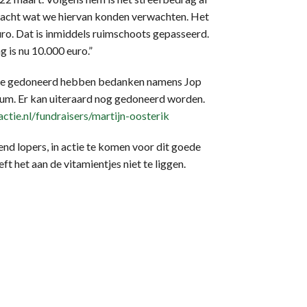
edacht wat we hiervan konden verwachten. Het
ro. Dat is inmiddels ruimschoots gepasseerd.
 is nu 10.000 euro.”
 die gedoneerd hebben bedanken namens Jop
um. Er kan uiteraard nog gedoneerd worden.
tie.nl/fundraisers/martijn-oosterik
end lopers, in actie te komen voor dit goede
t het aan de vitamientjes niet te liggen.