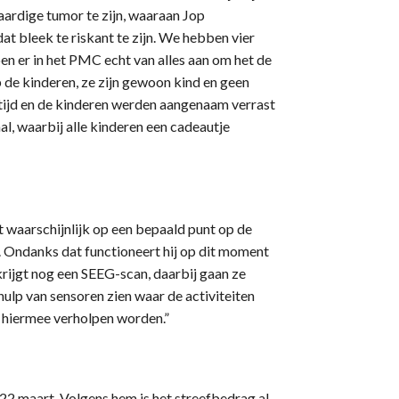
aardige tumor te zijn, waaraan Jop
at bleek te riskant te zijn. We hebben vier
n er in het PMC echt van alles aan om het de
p de kinderen, ze zijn gewoon kind en geen
stijd en de kinderen werden aangenaam verrast
al, waarbij alle kinderen een cadeautje
t waarschijnlijk op een bepaald punt op de
. Ondanks dat functioneert hij op dit moment
krijgt nog een SEEG-scan, daarbij gaan ze
ulp van sensoren zien waar de activiteiten
t hiermee verholpen worden.”
22 maart. Volgens hem is het streefbedrag al