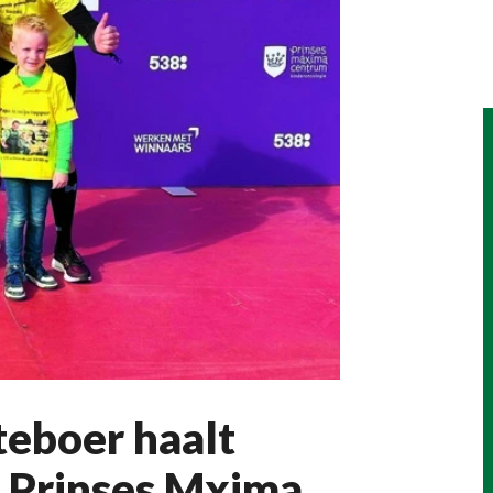
eboer haalt
r Prinses Mxima