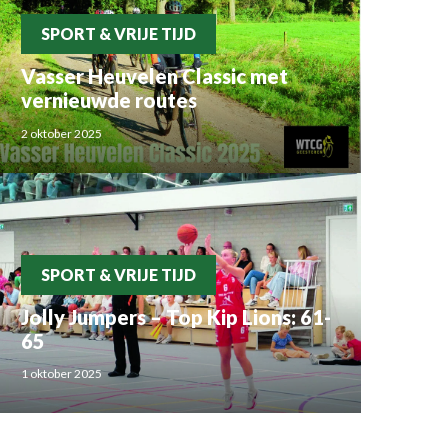
SPORT & VRIJE TIJD
Vasser Heuvelen Classic met
vernieuwde routes
2 oktober 2025
SPORT & VRIJE TIJD
Jolly Jumpers – Top Kip Lions: 61-
65
1 oktober 2025