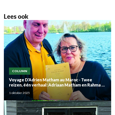
Lees ook
COLUMN
Voyage D'Adrien Matham au Maroc - Twee
reizen, één verhaal: Adriaan Matham en Rahma el
Mouden
1 oktober 2025