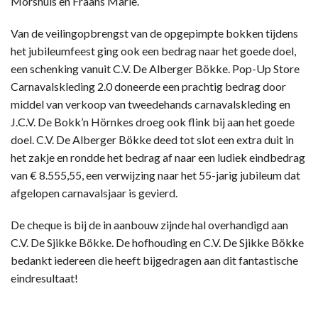
Morshuis en Fraans Marie.
Van de veilingopbrengst van de opgepimpte bokken tijdens
het jubileumfeest ging ook een bedrag naar het goede doel,
een schenking vanuit C.V. De Alberger Bökke. Pop-Up Store
Carnavalskleding 2.0 doneerde een prachtig bedrag door
middel van verkoop van tweedehands carnavalskleding en
J.C.V. De Bokk’n Hörnkes droeg ook flink bij aan het goede
doel. C.V. De Alberger Bökke deed tot slot een extra duit in
het zakje en rondde het bedrag af naar een ludiek eindbedrag
van € 8.555,55, een verwijzing naar het 55-jarig jubileum dat
afgelopen carnavalsjaar is gevierd.
De cheque is bij de in aanbouw zijnde hal overhandigd aan
C.V. De Sjikke Bökke. De hofhouding en C.V. De Sjikke Bökke
bedankt iedereen die heeft bijgedragen aan dit fantastische
eindresultaat!