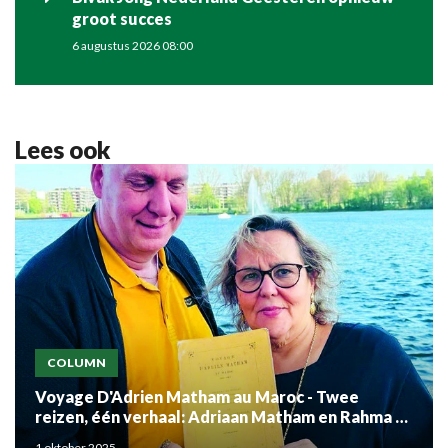
groot succes
6 augustus 2026 08:00
Lees ook
COLUMN
Voyage D'Adrien Matham au Maroc - Twee
reizen, één verhaal: Adriaan Matham en Rahma el
Mouden
1 oktober 2025