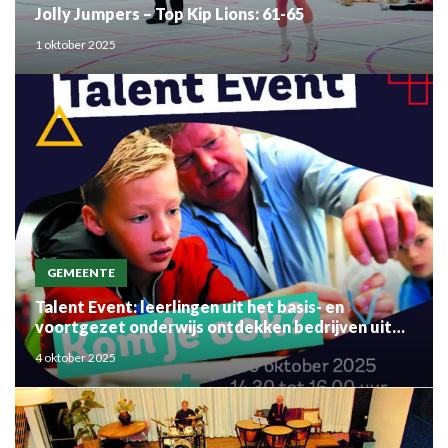
Jolly Jumpers – Top Kip Lions: 61-65
1 oktober 2025
GEMEENTE
Talent Event: leerlingen uit het basis- en
voortgezet onderwijs ontdekken bedrijven uit
de regio
4 oktober 2025