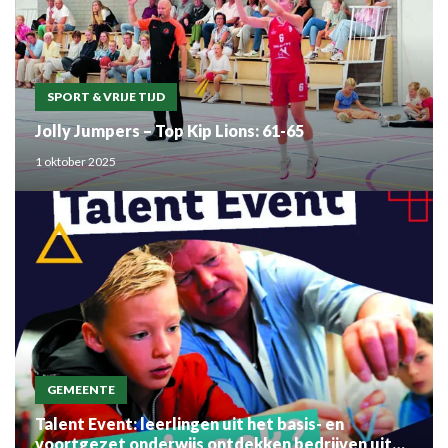
SPORT & VRIJE TIJD
Jolly Jumpers – Top Kip Lions: 61-65
1 oktober 2025
GEMEENTE
Talent Event: leerlingen uit het basis- en
voortgezet onderwijs ontdekken bedrijven uit