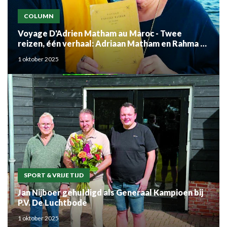
COLUMN
Voyage D'Adrien Matham au Maroc - Twee
reizen, één verhaal: Adriaan Matham en Rahma el
Mouden
1 oktober 2025
SPORT & VRIJE TIJD
Jan Nijboer gehuldigd als Generaal Kampioen bij
P.V. De Luchtbode
1 oktober 2025