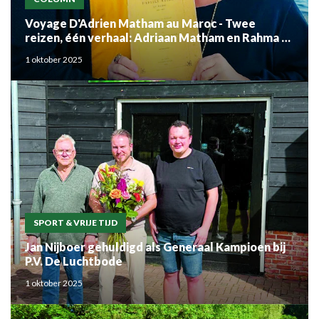
Voyage D'Adrien Matham au Maroc - Twee
reizen, één verhaal: Adriaan Matham en Rahma el
Mouden
1 oktober 2025
SPORT & VRIJE TIJD
Jan Nijboer gehuldigd als Generaal Kampioen bij
P.V. De Luchtbode
1 oktober 2025