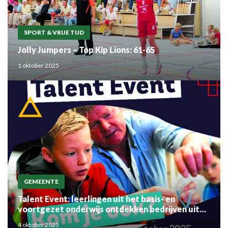
SPORT & VRIJE TIJD
Jolly Jumpers – Top Kip Lions: 61-65
1 oktober 2025
GEMEENTE
Talent Event: leerlingen uit het basis- en
voortgezet onderwijs ontdekken bedrijven uit
de regio
4 oktober 2025