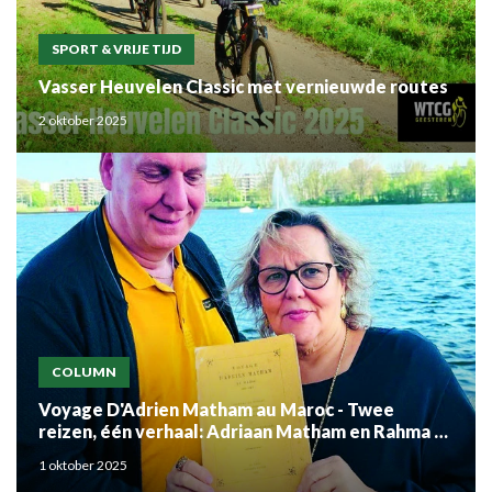
SPORT & VRIJE TIJD
Vasser Heuvelen Classic met vernieuwde routes
2 oktober 2025
COLUMN
Voyage D'Adrien Matham au Maroc - Twee
reizen, één verhaal: Adriaan Matham en Rahma el
Mouden
1 oktober 2025