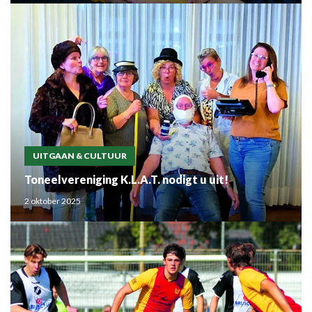
UITGAAN & CULTUUR
Toneelvereniging K.L.A.T. nodigt u uit!
2 oktober 2025