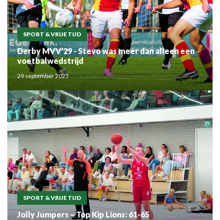
SPORT & VRIJE TIJD
Derby MVV’29 - Stevo was meer dan alleen een
voetbalwedstrijd
29 september 2025
SPORT & VRIJE TIJD
Jolly Jumpers – Top Kip Lions: 61-65