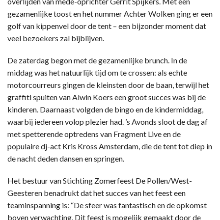
overlijden van mede-oprichter Gerrit Spijkers. Met een
gezamenlijke toost en het nummer Achter Wolken ging er een
golf van kippenvel door de tent – een bijzonder moment dat
veel bezoekers zal bijblijven.
De zaterdag begon met de gezamenlijke brunch. In de
middag was het natuurlijk tijd om te crossen: als echte
motorcourreurs gingen de kleinsten door de baan, terwijl het
graffiti spuiten van Alwin Koers een groot succes was bij de
kinderen. Daarnaast volgden de bingo en de kindermiddag,
waarbij iedereen volop plezier had. ’s Avonds sloot de dag af
met spetterende optredens van Fragment Live en de
populaire dj-act Kris Kross Amsterdam, die de tent tot diep in
de nacht deden dansen en springen.
Het bestuur van Stichting Zomerfeest De Pollen/West-
Geesteren benadrukt dat het succes van het feest een
teaminspanning is: “De sfeer was fantastisch en de opkomst
boven verwachting. Dit feest is mogelijk gemaakt door de