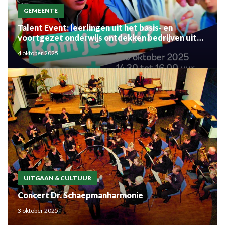
GEMEENTE
Talent Event: leerlingen uit het basis- en
voortgezet onderwijs ontdekken bedrijven uit
de regio
4 oktober 2025
UITGAAN & CULTUUR
Concert Dr. Schaepmanharmonie
3 oktober 2025