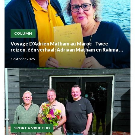
COLUMN
Voyage D'Adrien Matham au Maroc - Twee
reizen, één verhaal: Adriaan Matham en Rahma el
Mouden
1 oktober 2025
SPORT & VRIJE TIJD