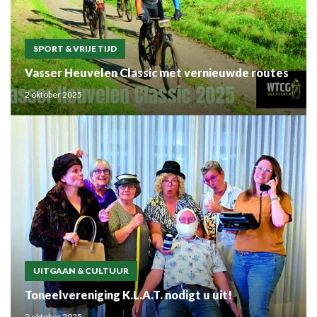
SPORT & VRIJE TIJD
Vasser Heuvelen Classic met vernieuwde routes
2 oktober 2025
UITGAAN & CULTUUR
Toneelvereniging K.L.A.T. nodigt u uit!
2 oktober 2025