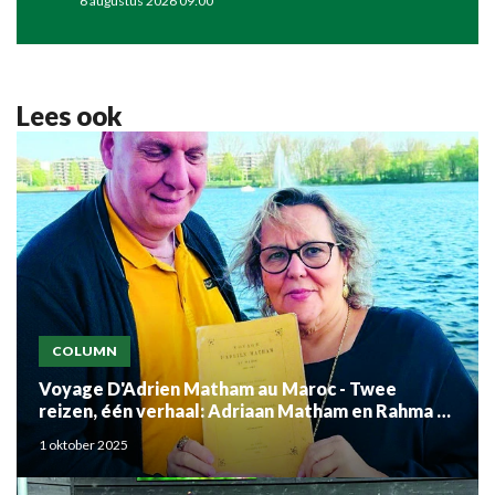
6 augustus 2026 09:00
Lees ook
COLUMN
Voyage D'Adrien Matham au Maroc - Twee
reizen, één verhaal: Adriaan Matham en Rahma el
Mouden
1 oktober 2025