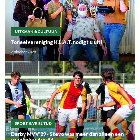
UITGAAN & CULTUUR
Toneelvereniging K.L.A.T. nodigt u uit!
2 oktober 2025
SPORT & VRIJE TIJD
Derby MVV’29 - Stevo was meer dan alleen een