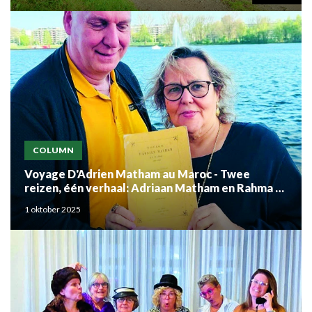
COLUMN
Voyage D'Adrien Matham au Maroc - Twee
reizen, één verhaal: Adriaan Matham en Rahma el
Mouden
1 oktober 2025