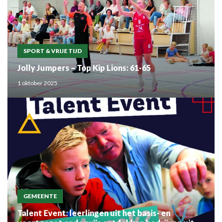
SPORT & VRIJE TIJD
Jolly Jumpers – Top Kip Lions: 61-65
1 oktober 2025
GEMEENTE
Talent Event: leerlingen uit het basis- en