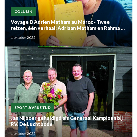
COLUMN
Voyage D'Adrien Matham au Maroc - Twee
reizen, één verhaal: Adriaan Matham en Rahma el
Mouden
1 oktober 2025
SPORT & VRIJE TIJD
Jan Nijboer gehuldigd als Generaal Kampioen bij
P.V. De Luchtbode
1 oktober 2025