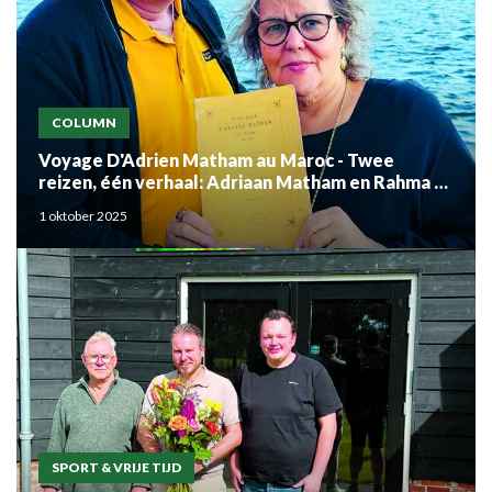
COLUMN
Voyage D'Adrien Matham au Maroc - Twee
reizen, één verhaal: Adriaan Matham en Rahma el
Mouden
1 oktober 2025
SPORT & VRIJE TIJD