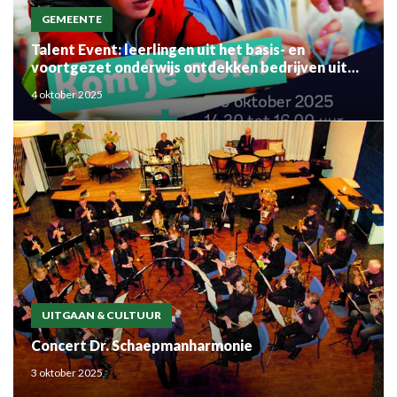
GEMEENTE
Talent Event: leerlingen uit het basis- en
voortgezet onderwijs ontdekken bedrijven uit
de regio
4 oktober 2025
UITGAAN & CULTUUR
Concert Dr. Schaepmanharmonie
3 oktober 2025