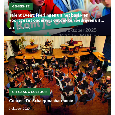
GEMEENTE
Talent Event: leerlingen uit het basis- en
voortgezet onderwijs ontdekken bedrijven uit
de regio
4 oktober 2025
UITGAAN & CULTUUR
Concert Dr. Schaepmanharmonie
3 oktober 2025