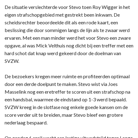
De situatie verslechterde voor Stevo toen Roy Wigger in het
eigen strafschopgebied met gestrekt been inkwam. De
scheidsrechter beoordeelde dit als een rode kaart, een
beslissing die door sommigen langs de lijn als te zwaar werd
ervaren. Met een man minder werd het voor Stevo een zware
opgave, al was Mick Velthuis nog dicht bij een treffer met een
hard schot dat knap werd gekeerd door de doelman van
SVZW.
De bezoekers kregen meer ruimte en profiteerden optimaal
door een derde doelpunt te maken. Stevo wist via Joes
Masselink nog een eretreffer te scoren uit een strafschop na
een handsbal, waarmee de eindstand op 1-3 werd bepaald.
SVZW kreeg in de slotfase nog enkele goede kansen om de
score verder uit te breiden, maar Stevo bleef een grotere
nederlaag bespaard.
Op zondag 6 april wacht een lastige uitwedstrijd tegen Longa