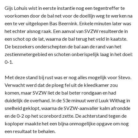
Gijs Lohuis wist in eerste instantie nog een tegentreffer te
voorkomen door de bal net voor de doellijn weg te werken na
een te ver uitgelopen Bas Beernink. Enkele minuten later was
het echter alsnog raak. Een aanval van SVZW resulteerde in
een schot op de lat, waarna de bal terug het veld in kaatste.
De bezoekers onderschepten de bal aan de rand van het
zestienmetergebied en schoten onberispelijk laag in het doel:
0-1.
Met deze stand bij rust was er nog alles mogelijk voor Stevo.
Verwacht werd dat de ploeg fel uit de kleedkamer zou
komen, maar SVZW liet de bal beter rondgaan en had
duidelijk de overhand. In de 53e minuut werd Luuk Withag in
snelheid geklopt, waarna de SVZW-aanvaller kalm afrondde
en de 0-2 op het scorebord zette. De achterstand tegen de
koploper maakte het een bijna onmogelijke opgave om nog
een resultaat te behalen.