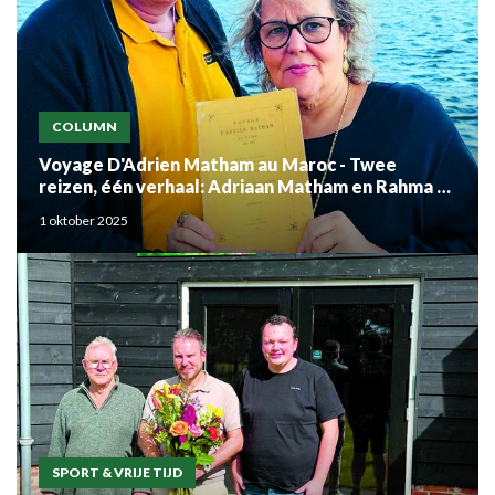
COLUMN
Voyage D'Adrien Matham au Maroc - Twee
reizen, één verhaal: Adriaan Matham en Rahma el
Mouden
1 oktober 2025
SPORT & VRIJE TIJD