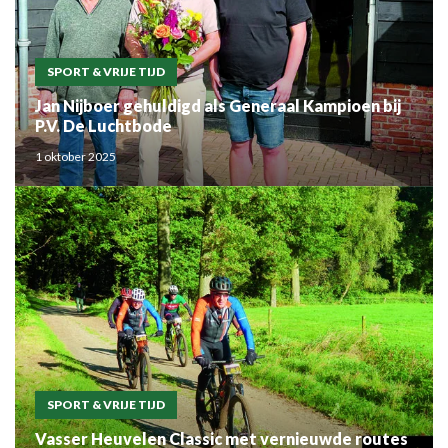
SPORT & VRIJE TIJD
Jan Nijboer gehuldigd als Generaal Kampioen bij
P.V. De Luchtbode
1 oktober 2025
SPORT & VRIJE TIJD
Vasser Heuvelen Classic met vernieuwde routes