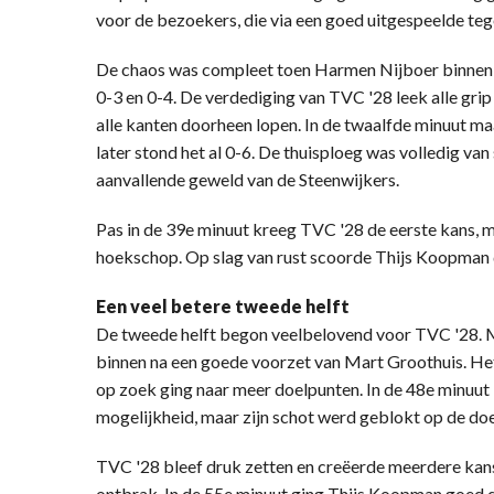
voor de bezoekers, die via een goed uitgespeelde teg
De chaos was compleet toen Harmen Nijboer binnen 
0-3 en 0-4. De verdediging van TVC '28 leek alle grip
alle kanten doorheen lopen. In de twaalfde minuut m
later stond het al 0-6. De thuisploeg was volledig va
aanvallende geweld van de Steenwijkers.
Pas in de 39e minuut kreeg TVC '28 de eerste kans, 
hoekschop. Op slag van rust scoorde Thijs Koopman d
Een veel betere tweede helft
De tweede helft begon veelbelovend voor TVC '28. M
binnen na een goede voorzet van Mart Groothuis. Het
op zoek ging naar meer doelpunten. In de 48e minuu
mogelijkheid, maar zijn schot werd geblokt op de doel
TVC '28 bleef druk zetten en creëerde meerdere kans
ontbrak. In de 55e minuut ging Thijs Koopman goed d