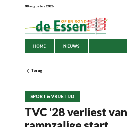
08 augustus 2026
HOME
NIEUWS
Terug
SPORT & VRIJE TIJD
TVC '28 verliest va
rampzalige start