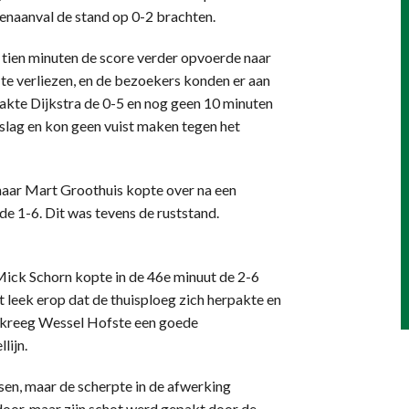
enaanval de stand op 0-2 brachten.
tien minuten de score verder opvoerde naar
 te verliezen, en de bezoekers konden er aan
aakte Dijkstra de 0-5 en nog geen 10 minuten
n slag en kon geen vuist maken tegen het
maar Mart Groothuis kopte over na een
e 1-6. Dit was tevens de ruststand.
ick Schorn kopte in de 46e minuut de 2-6
 leek erop dat de thuisploeg zich herpakte en
t kreeg Wessel Hofste een goede
lijn.
en, maar de scherpte in de afwerking
oor, maar zijn schot werd gepakt door de