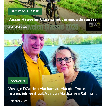
SPORT & VRIJE TIJD
Vasser Heuvelen Classic met vernieuwde routes
2 oktober 2025
COLUMN
Voyage D'Adrien Matham au Maroc - Twee
reizen, één verhaal: Adriaan Matham en Rahma el
Mouden
1 oktober 2025