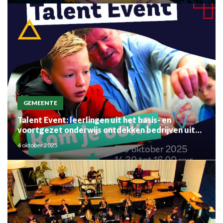
GEMEENTE
Talent Event: leerlingen uit het basis- en
voortgezet onderwijs ontdekken bedrijven uit
de regio
4 oktober 2025