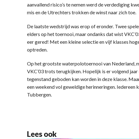
aanvallend risico’s te nemen werd de verdediging kwe
mis en de Utrechters trokken de winst naar zich toe.
De laatste wedstrijd was erop of eronder. Twee spel
elders op het toernooi, maar ondanks dat wist VKC’0
eer gered! Met een kleine selectie en vijf klasses hog
optreden.
Op het grootste waterpolotoernooi van Nederland, me
VKC’03 trots terugkijken. Hopelijk is er volgend jaar
tegenstand geboden kan worden in deze klasse. Maar a
een weekend vol geweldige herinneringen. Iedereen 
Tubbergen.
Lees ook