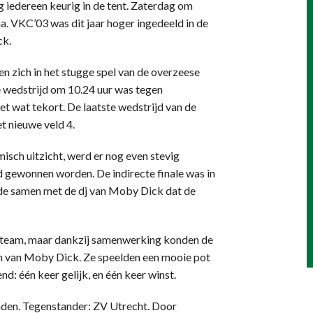
ag iedereen keurig in de tent. Zaterdag om
. VKC’03 was dit jaar hoger ingedeeld in de
ck.
n zich in het stugge spel van de overzeese
e wedstrijd om 10.24 uur was tegen
t wat tekort. De laatste wedstrijd van de
et nieuwe veld 4.
isch uitzicht, werd er nog even stevig
 gewonnen worden. De indirecte finale was in
de samen met de dj van Moby Dick dat de
en team, maar dankzij samenwerking konden de
 van Moby Dick. Ze speelden een mooie pot
d: één keer gelijk, en één keer winst.
den. Tegenstander: ZV Utrecht. Door