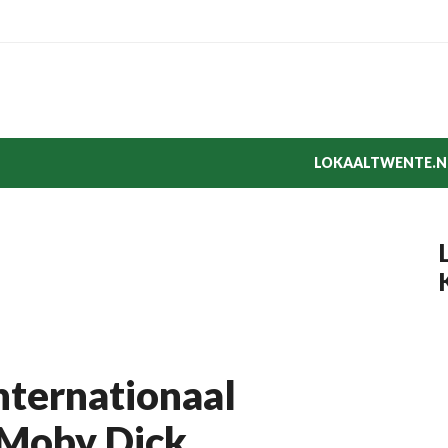
LOKAALTWENTE.N
nternationaal
 Moby Dick