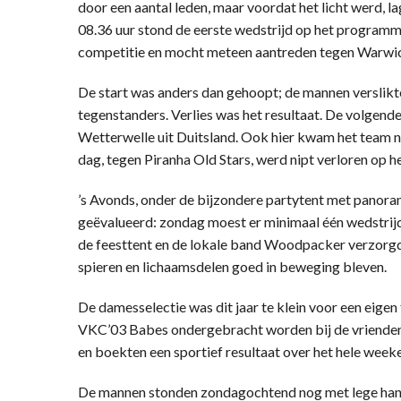
door een aantal leden, maar voordat het licht werd, l
08.36 uur stond de eerste wedstrijd op het programma
competitie en mocht meteen aantreden tegen Warwi
De start was anders dan gehoopt; de mannen verslikte
tegenstanders. Verlies was het resultaat. De volgend
Wetterwelle uit Duitsland. Ook hier kwam het team ne
dag, tegen Piranha Old Stars, werd nipt verloren op h
’s Avonds, onder de bijzondere partytent met panoram
geëvalueerd: zondag moest er minimaal één wedstrijd
de feesttent en de lokale band Woodpacker verzorg
spieren en lichaamsdelen goed in beweging bleven.
De damesselectie was dit jaar te klein voor een eig
VKC’03 Babes ondergebracht worden bij de vrienden
en boekten een sportief resultaat over het hele weeken
De mannen stonden zondagochtend nog met lege han