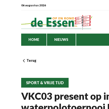
06 augustus 2026
HOME
NIEUWS
Terug
SPORT & VRIJE TIJD
VKC03 present op i
waterpolotoernooi