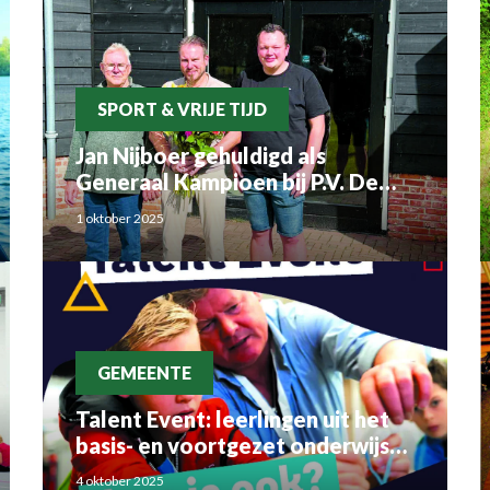
SPORT & VRIJE TIJD
Jan Nijboer gehuldigd als
Generaal Kampioen bij P.V. De
Luchtbode
1 oktober 2025
GEMEENTE
Talent Event: leerlingen uit het
basis- en voortgezet onderwijs
ontdekken bedrijven uit de regio
4 oktober 2025