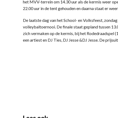
het MVV-terrein om 14.30 uur als de kermis weer op
22.00 uur in de tent gehouden en daarna staat er we
De laatste dag van het School- en Volksfeest, zondag 
volleybaltoernooi. De finale staat gepland tussen 13
zich vermaken op de kermis, bij het Rodedraadspel (
een artiest en DJ Ties, DJ Jesse &DJ Jesse. De prijsuit
Lees ook