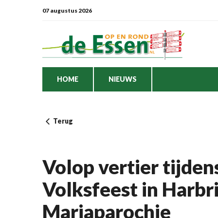
07 augustus 2026
HOME
NIEUWS
Terug
Volop vertier tijden
Volksfeest in Harb
Mariaparochie