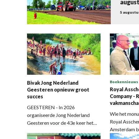
augus
5 augustus
Boekennieuws
Bivak Jong Nederland
Royal Assch
Geesteren opnieuw groot
Company - R
succes
vakmanschap
GEESTEREN - In 2026
Amsterdams
Wie het monu
organiseerde Jong Nederland
Royal Asscher
Geesteren voor de 43e keer het
Amsterdam bi
jaarlijkse bivak bij de familie
niet alleen e
Zanderink in Beuningen. Het kamp