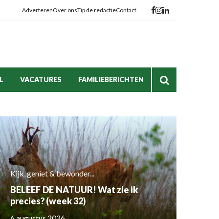
Adverteren
Over ons
Tip de redactie
Contact
L
VACATURES
FAMILIEBERICHTEN
Kijk, geniet & bewonder...
BELEEF DE NATUUR! Wat zie ik
precies? (week 32)
6 augustus 2026