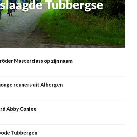
e Tubbergse
hröder Masterclass op zijn naam
jonge renners uit Albergen
ard Abby Conlee
tbode Tubbergen