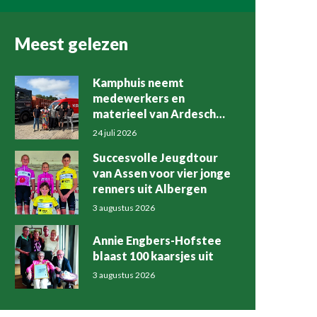
Meest gelezen
Kamphuis neemt
medewerkers en
materieel van Ardesch
over
24 juli 2026
Succesvolle Jeugdtour
van Assen voor vier jonge
renners uit Albergen
3 augustus 2026
Annie Engbers-Hofstee
blaast 100 kaarsjes uit
3 augustus 2026