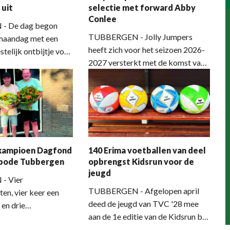
 uit
selectie met forward Abby
stavond belooft het
Conlee
tie, plezier en
- De dag begon
 te worden.
TUBBERGEN - Jolly Jumpers
maandag met een
heeft zich voor het seizoen 2026-
estelijk ontbijtje voor
2027 versterkt met de komst van
s-Hofstee uit
forward Abby Conlee. De
 voelde zich
Amerikaans Canadese speelster
lemaal jarig en dat
sluit aan bij de selectie van
es de bedoeling,
hoofdcoach Anne van Dijk en
 maar liefst 100
krijgt binnen de club een
lazen op deze
bijzondere dubbelrol. Naast haar
g. Reden voor
 kampioen Dagfond
140 Erima voetballen van deel
bijdrage aan Dames 1 zal zij zich
r Anko Postma om
tbode Tubbergen
opbrengst Kidsrun voor de
actief inzetten voor de
ek te brengen en een
jeugd
jeugdopleiding van Jolly Jumpers.
 geboorteakte te
- Vier
TUBBERGEN - Afgelopen april
.
en, vier keer een
deed de jeugd van TVC '28 mee
 en drie
aan de 1e editie van de Kidsrun bij
e overwinningen.
De Grolsch Veste. Deze Kidsrun