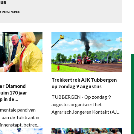
tus
 2026 13:00
Trekkertrek AJK Tubbergen
er Diamond
op zondag 9 augustus
uim 170 jaar
TUBBERGEN - Op zondag 9
 in de
augustus organiseert het
e diamantwereld
mentale pand van
Agrarisch Jongeren Kontakt (AJK)
 aan de Tolstraat in
Tubbergen weer zijn jaarlijkse
nnenstapt, betreedt
trekkertrekevenement. Het
en wereldberoemd