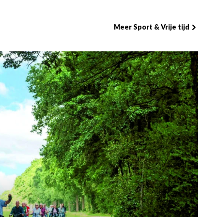
ukwekkende serie
werd georganiseerd door
ijboer uit Geesteren
Clubplan en uitgevoerd door
vertuigend het
Meer Sport & Vrije tijd
Regioplan (onderdeel van de FC
oenschap op zijn
Twente/Heracles Academie).
staties vormen
Ongeveer 50 spelertjes van TVC
ewijs dat de
'28 deden toen mee en gingen
n een sterke
gezamenlijk met een luxe
en doordachte
touringcar van Ter Beek Reizen
 hecht team jaar na
richting Enschede.
 leidt.