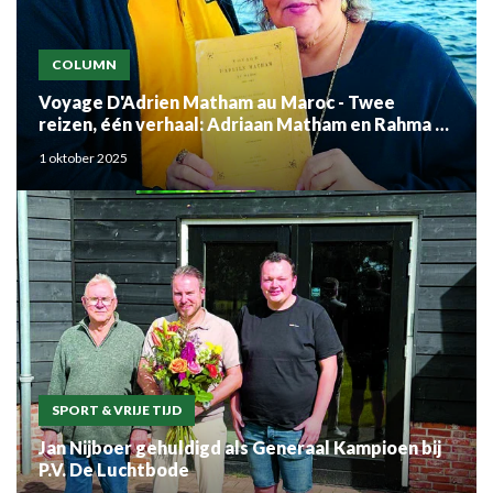
COLUMN
Voyage D'Adrien Matham au Maroc - Twee
reizen, één verhaal: Adriaan Matham en Rahma el
Mouden
1 oktober 2025
SPORT & VRIJE TIJD
Jan Nijboer gehuldigd als Generaal Kampioen bij
P.V. De Luchtbode