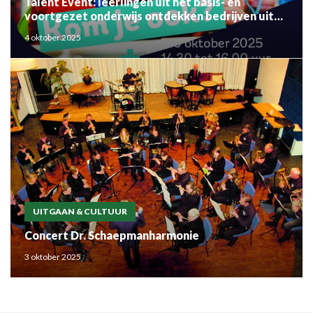
Talent Event: leerlingen uit het basis- en
voortgezet onderwijs ontdekken bedrijven uit
de regio
4 oktober 2025
UITGAAN & CULTUUR
Concert Dr. Schaepmanharmonie
3 oktober 2025