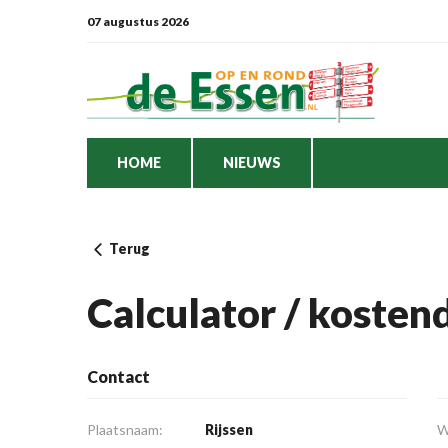
07 augustus 2026
HOME
NIEUWS
Terug
Calculator / koste
Contact
Plaatsnaam:
Rijssen
W