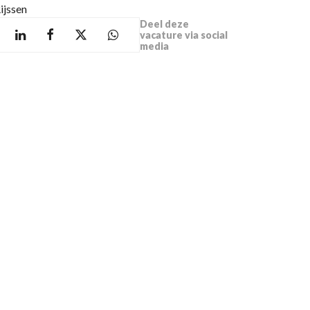
ijssen
Deel deze
vacature via social
media