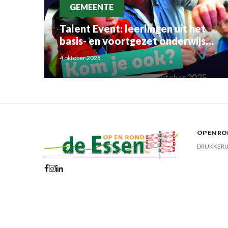
GEMEENTE
Talent Event: leerlingen uit het
basis- en voortgezet onderwijs
ontdekken bedrijven uit de regio
4 oktober 2025
OP EN RO
DRUKKERI