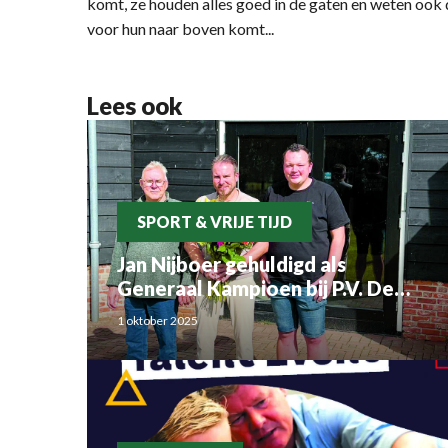
komt, ze houden alles goed in de gaten en weten ook 
voor hun naar boven komt...
Lees ook
SPORT & VRIJE TIJD
Jan Nijboer gehuldigd als
Generaal Kampioen bij P.V. De
Luchtbode
1 oktober 2025