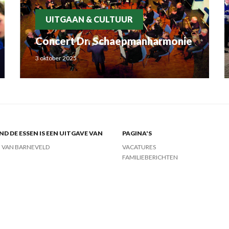
UITGAAN & CULTUUR
Concert Dr. Schaepmanharmonie
3 oktober 2025
ND DE ESSEN IS EEN UITGAVE VAN
PAGINA'S
J VAN BARNEVELD
VACATURES
FAMILIEBERICHTEN