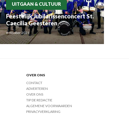
UITGAAN & CULTUUR
Feestelijk Jubilarissenconcert St.
Caecilia Geesteren
6 oktober 2025
OVER ONS
CONTACT
ADVERTEREN
OVER ONS
TIP DE REDACTIE
ALGEMENE VOORWAARDEN
PRIVACYVERKLARING