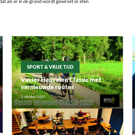
dat als er in de grond wordt gewroet er eten
SPORT & VRIJE TIJD
Vasser Heuvelen Classic met
vernieuwde routes
2 oktober 2025