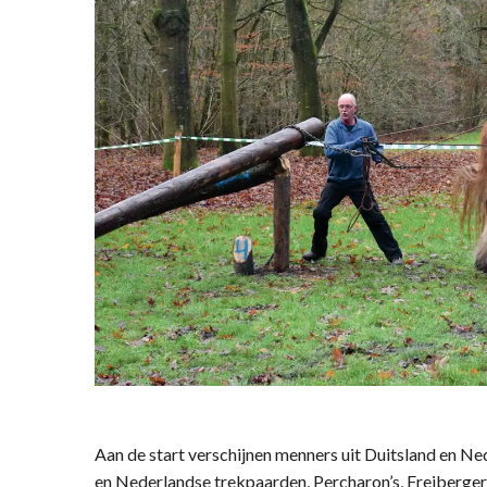
Aan de start verschijnen menners uit Duitsland en N
en Nederlandse trekpaarden, Percharon’s, Freiberg