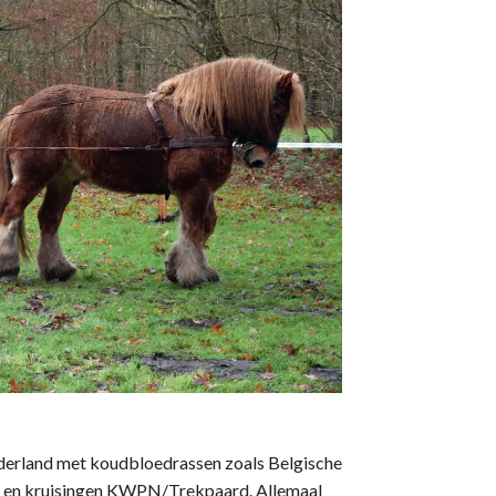
ederland met koudbloedrassen zoals Belgische
er en kruisingen KWPN/Trekpaard. Allemaal