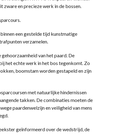
it zware en precieze werk in de bossen.
sparcours.
binnen een gestelde tijd kunstmatige
strafpunten verzamelen.
e gehoorzaamheid van het paard. De
bij het echte werk in het bos tegenkomt. Zo
okken, boomstam worden gestapeld en zijn
osparcoursen met natuurlijke hindernissen
hangende takken. De combinaties moeten de
nwege paardenwelzijn en veiligheid van mens
egd.
eekster geïnformeerd over de wedstrijd, de