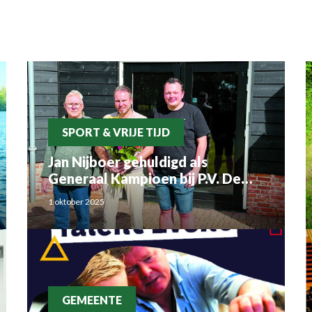
SPORT & VRIJE TIJD
Jan Nijboer gehuldigd als
Generaal Kampioen bij P.V. De
Luchtbode
1 oktober 2025
GEMEENTE