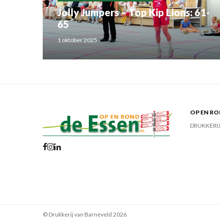
Jolly Jumpers – Top Kip Lions: 61-
65
1 oktober 2025
OP EN RO
DRUKKERI
© Drukkerij van Barneveld 2026