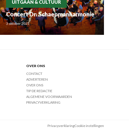
UITGAAN & CULTUUR
Concert Dr. Schaepmanharmonie
3 oktober 2025
OVER ONS
CONTACT
ADVERTEREN
OVER ONS
TIP DE REDACTIE
ALGEMENE VOORWAARDEN
PRIVACYVERKLARING
Privacyverklaring
Cookie instellingen