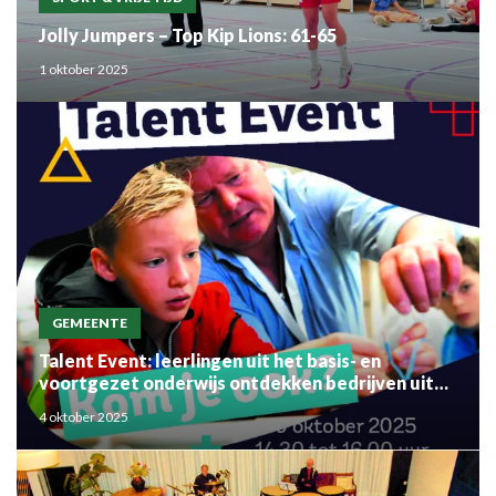
Jolly Jumpers – Top Kip Lions: 61-65
1 oktober 2025
GEMEENTE
Talent Event: leerlingen uit het basis- en
voortgezet onderwijs ontdekken bedrijven uit
de regio
4 oktober 2025