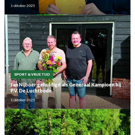
Mouden
1 oktober 2025
SPORT & VRIJE TIJD
Jan Nijboer gehuldigd als Generaal Kampioen bij
P.V. De Luchtbode
1 oktober 2025