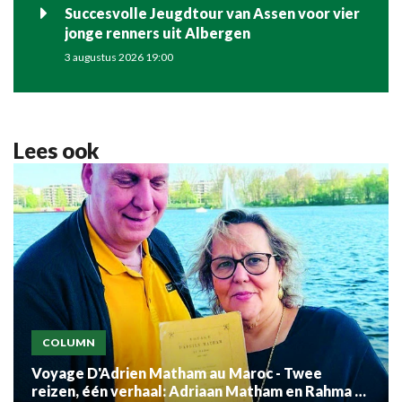
Succesvolle Jeugdtour van Assen voor vier
jonge renners uit Albergen
3 augustus 2026 19:00
Lees ook
COLUMN
Voyage D'Adrien Matham au Maroc - Twee
reizen, één verhaal: Adriaan Matham en Rahma el