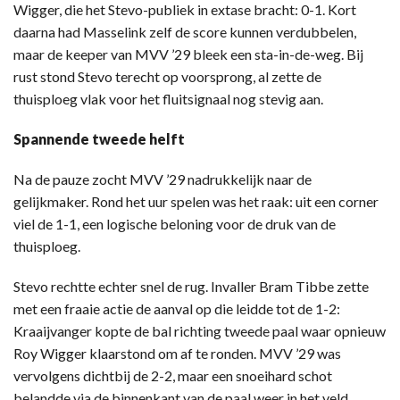
Wigger, die het Stevo-publiek in extase bracht: 0-1. Kort
daarna had Masselink zelf de score kunnen verdubbelen,
maar de keeper van MVV ’29 bleek een sta-in-de-weg. Bij
rust stond Stevo terecht op voorsprong, al zette de
thuisploeg vlak voor het fluitsignaal nog stevig aan.
Spannende tweede helft
Na de pauze zocht MVV ’29 nadrukkelijk naar de
gelijkmaker. Rond het uur spelen was het raak: uit een corner
viel de 1-1, een logische beloning voor de druk van de
thuisploeg.
Stevo rechtte echter snel de rug. Invaller Bram Tibbe zette
met een fraaie actie de aanval op die leidde tot de 1-2:
Kraaijvanger kopte de bal richting tweede paal waar opnieuw
Roy Wigger klaarstond om af te ronden. MVV ’29 was
vervolgens dichtbij de 2-2, maar een snoeihard schot
belandde via de binnenkant van de paal weer in het veld.