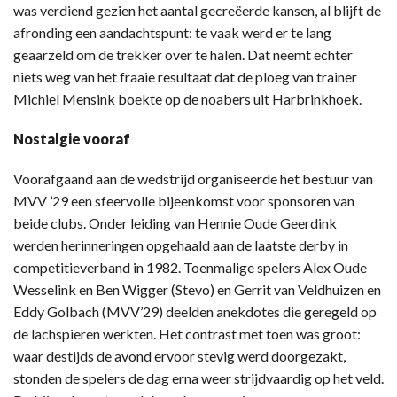
was verdiend gezien het aantal gecreëerde kansen, al blijft de
afronding een aandachtspunt: te vaak werd er te lang
geaarzeld om de trekker over te halen. Dat neemt echter
niets weg van het fraaie resultaat dat de ploeg van trainer
Michiel Mensink boekte op de noabers uit Harbrinkhoek.
Nostalgie vooraf
Voorafgaand aan de wedstrijd organiseerde het bestuur van
MVV ’29 een sfeervolle bijeenkomst voor sponsoren van
beide clubs. Onder leiding van Hennie Oude Geerdink
werden herinneringen opgehaald aan de laatste derby in
competitieverband in 1982. Toenmalige spelers Alex Oude
Wesselink en Ben Wigger (Stevo) en Gerrit van Veldhuizen en
Eddy Golbach (MVV’29) deelden anekdotes die geregeld op
de lachspieren werkten. Het contrast met toen was groot:
waar destijds de avond ervoor stevig werd doorgezakt,
stonden de spelers de dag erna weer strijdvaardig op het veld.