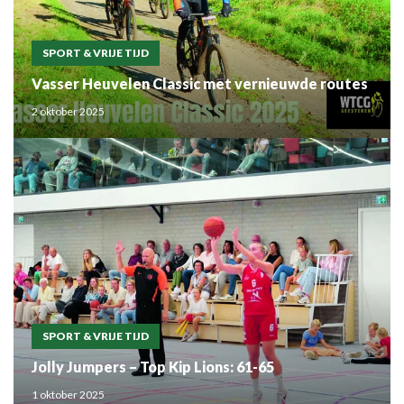
SPORT & VRIJE TIJD
Vasser Heuvelen Classic met vernieuwde routes
2 oktober 2025
SPORT & VRIJE TIJD
Jolly Jumpers – Top Kip Lions: 61-65
1 oktober 2025