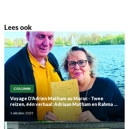
Lees ook
COLUMN
Voyage D'Adrien Matham au Maroc - Twee
reizen, één verhaal: Adriaan Matham en Rahma el
Mouden
1 oktober 2025