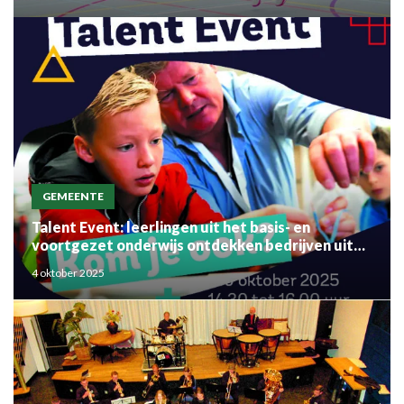
GEMEENTE
Talent Event: leerlingen uit het basis- en
voortgezet onderwijs ontdekken bedrijven uit
de regio
4 oktober 2025