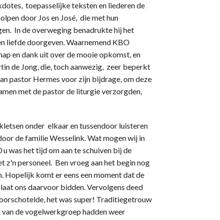
tes, toepasselijke teksten en liederen de
holpen door Jos en José, die met hun
gen. In de overweging benadrukte hij het
g, en liefde doorgeven. Waarnemend KBO
chap en dank uit over de mooie opkomst, en
tin de Jong, die, toch aanwezig, zeer beperkt
aan pastor Hermes voor zijn bijdrage, om deze
samen met de pastor de liturgie verzorgden,
kletsen onder elkaar en tussendoor luisteren
door de familie Wesselink. Wat mogen wij in
 u was het tijd om aan te schuiven bij de
t z'n personeel. Ben vroeg aan het begin nog
jn. Hopelijk komt er eens een moment dat de
 laat ons daarvoor bidden. Vervolgens deed
 voorschotelde, het was super! Traditiegetrouw
en van de vogelwerkgroep hadden weer