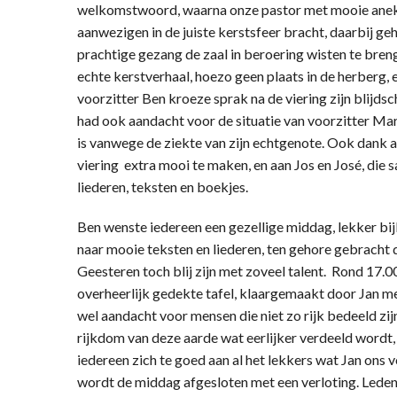
welkomstwoord, waarna onze pastor met mooie anekdo
aanwezigen in de juiste kerstsfeer bracht, daarbij ge
prachtige gezang de zaal in beroering wisten te bren
echte kerstverhaal, hoezo geen plaats in de herber
voorzitter Ben kroeze sprak na de viering zijn blijds
had ook aandacht voor de situatie van voorzitter Mar
is vanwege de ziekte van zijn echtgenote. Ook dank 
viering extra mooi te maken, en aan Jos en José, die 
liederen, teksten en boekjes.
Ben wenste iedereen een gezellige middag, lekker bij
naar mooie teksten en liederen, ten gehore gebracht 
Geesteren toch blij zijn met zoveel talent. Rond 17.00
overheerlijk gedekte tafel, klaargemaakt door Jan me
wel aandacht voor mensen die niet zo rijk bedeeld zi
rijkdom van deze aarde wat eerlijker verdeeld wordt,
iedereen zich te goed aan al het lekkers wat Jan ons
wordt de middag afgesloten met een verloting. Led