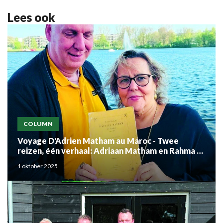
Lees ook
COLUMN
Voyage D'Adrien Matham au Maroc - Twee
reizen, één verhaal: Adriaan Matham en Rahma el
Mouden
1 oktober 2025