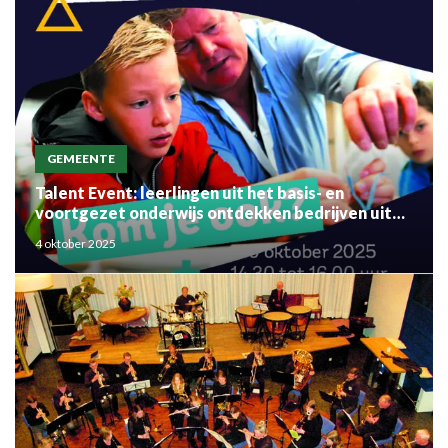
GEMEENTE
Talent Event: leerlingen uit het basis- en
voortgezet onderwijs ontdekken bedrijven uit
de regio
4 oktober 2025