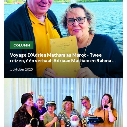
COLUMN
Voyage D'Adrien Matham au Maroc - Twee
reizen, één verhaal: Adriaan Matham en Rahma el
Mouden
1 oktober 2025