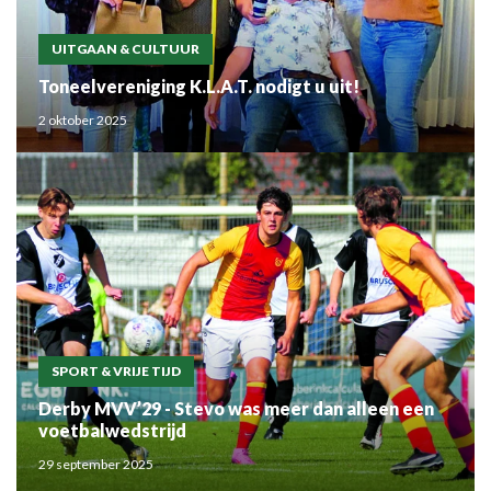
UITGAAN & CULTUUR
Toneelvereniging K.L.A.T. nodigt u uit!
2 oktober 2025
SPORT & VRIJE TIJD
Derby MVV’29 - Stevo was meer dan alleen een
voetbalwedstrijd
29 september 2025