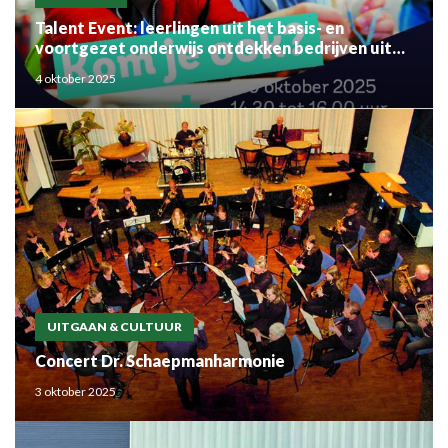
Talent Event: leerlingen uit het basis- en
voortgezet onderwijs ontdekken bedrijven uit
de regio
4 oktober 2025
UITGAAN & CULTUUR
Concert Dr. Schaepmanharmonie
3 oktober 2025