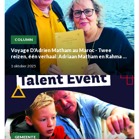
COLUMN
Voyage D'Adrien Matham au Maroc - Twee
reizen, één verhaal: Adriaan Matham en Rahma el
Mouden
1 oktober 2025
GEMEENTE