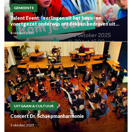
GEMEENTE
Talent Event: leerlingen uit het basis- en
voortgezet onderwijs ontdekken bedrijven uit
de regio
4 oktober 2025
UITGAAN & CULTUUR
Concert Dr. Schaepmanharmonie
3 oktober 2025