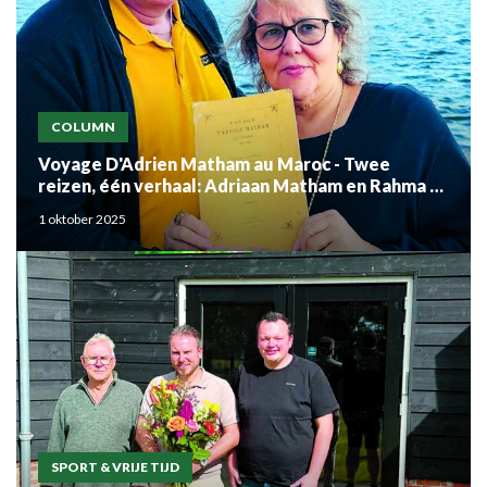
COLUMN
Voyage D'Adrien Matham au Maroc - Twee
reizen, één verhaal: Adriaan Matham en Rahma el
Mouden
1 oktober 2025
SPORT & VRIJE TIJD