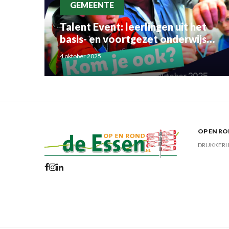
GEMEENTE
Talent Event: leerlingen uit het
basis- en voortgezet onderwijs
ontdekken bedrijven uit de regio
4 oktober 2025
OP EN RO
DRUKKERI