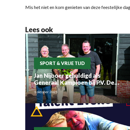
Mis het niet en kom genieten van deze feestelijke da
Lees ook
SPORT & VRIJE TIJD
Jan Nijboer gehuldigd als
Generaal Kampioen bij P.V. De
Luchtbode
1 oktober 2025