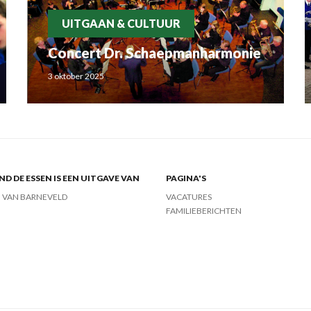
UITGAAN & CULTUUR
Concert Dr. Schaepmanharmonie
3 oktober 2025
ND DE ESSEN IS EEN UITGAVE VAN
PAGINA'S
J VAN BARNEVELD
VACATURES
FAMILIEBERICHTEN