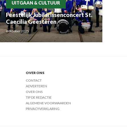
UITGAAN & CULTUUR
Feestelijk Jubilarissenconcert St.
Caecilia Geesteren
6 oktober 2025
OVER ONS
CONTACT
ADVERTEREN
OVER ONS
TIP DE REDACTIE
ALGEMENE VOORWAARDEN
PRIVACYVERKLARING