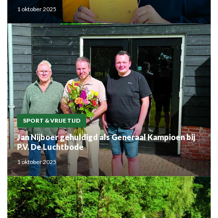
Mouden
1 oktober 2025
SPORT & VRIJE TIJD
Jan Nijboer gehuldigd als Generaal Kampioen bij
P.V. De Luchtbode
1 oktober 2025