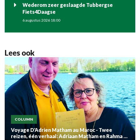
Wederom zeer geslaagde Tubbergse
Fiets4Daagse
6 augustus 2026 18:00
Lees ook
COLUMN
Voyage D'Adrien Matham au Maroc - Twee
reizen, één verhaal: Adriaan Matham en Rahma el