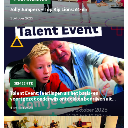
Jolly Jumpers – Top Kip Lions: 61-65
1 oktober 2025
GEMEENTE
Talent Event: leerlingen uit het basis- en
voortgezet onderwijs ontdekken bedrijven uit
de regio
4 oktober 2025