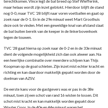
terechtkomen. Vince legt de bal breed op Stef Wiefferink,
maar helaas wordt zijn inzet geblokt. Hierdoor blijft de stand
nog 0-0, maar TVC ’28 blijft naar voren voetballen en gaat op
zoek naar de 0-1. En in de 29e minuut weet Mart Groothuis
deze ook te vinden. Met een geweldige knal van afstand slaat
de bal buiten bereik van de keeper in de linkerbovenhoek
tegen de touwen.
TVC ’28 gaat hierna op zoek naar de 0-2 en in de 33e minuut
dient de volgende mogelijkheid zich dan ook alweer aan. Na
een heerlijke combinatie over meerdere schijven kan Thijs
Koopman op de goal schieten. Zijn inzet mist echter kracht en
richting en kan daardoor makkelijk gepakt worden door de
doelman van AZSV.
De eerste kans voor de gastgevers was er pas in de 38e
minuut, toen zij een schot van rand 16 wisten te lossen. Dit
schot mist kracht en kan makkelijk worden gepakt door
Wouter Goos. In de 40e en 44e minuut waren het