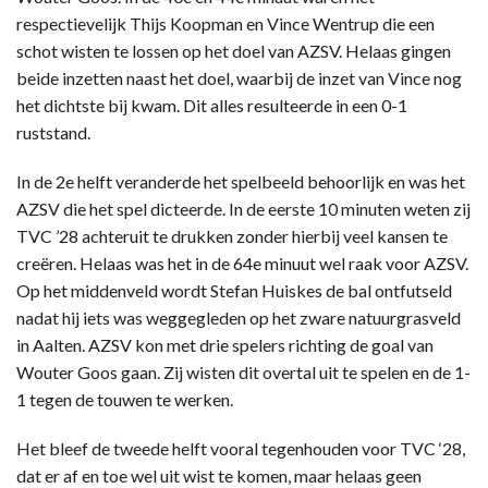
respectievelijk Thijs Koopman en Vince Wentrup die een
schot wisten te lossen op het doel van AZSV. Helaas gingen
beide inzetten naast het doel, waarbij de inzet van Vince nog
het dichtste bij kwam. Dit alles resulteerde in een 0-1
ruststand.
In de 2e helft veranderde het spelbeeld behoorlijk en was het
AZSV die het spel dicteerde. In de eerste 10 minuten weten zij
TVC ’28 achteruit te drukken zonder hierbij veel kansen te
creëren. Helaas was het in de 64e minuut wel raak voor AZSV.
Op het middenveld wordt Stefan Huiskes de bal ontfutseld
nadat hij iets was weggegleden op het zware natuurgrasveld
in Aalten. AZSV kon met drie spelers richting de goal van
Wouter Goos gaan. Zij wisten dit overtal uit te spelen en de 1-
1 tegen de touwen te werken.
Het bleef de tweede helft vooral tegenhouden voor TVC ‘28,
dat er af en toe wel uit wist te komen, maar helaas geen