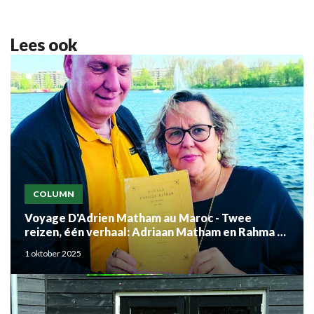
Lees ook
COLUMN
Voyage D'Adrien Matham au Maroc - Twee
reizen, één verhaal: Adriaan Matham en Rahma el
Mouden
1 oktober 2025