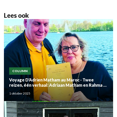
Lees ook
COLUMN
Voyage D'Adrien Matham au Maroc - Twee
reizen, één verhaal: Adriaan Matham en Rahma el
Mouden
1 oktober 2025