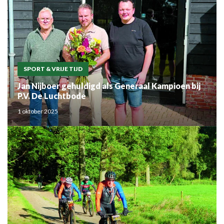
SPORT & VRIJE TIJD
Jan Nijboer gehuldigd als Generaal Kampioen bij
P.V. De Luchtbode
1 oktober 2025