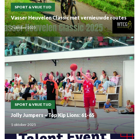
SPORT & VRIJE TIJD
Vasser Heuvelen Classic met vernieuwde routes
2 oktober 2025
SPORT & VRIJE TIJD
Jolly Jumpers – Top Kip Lions: 61-65
1 oktober 2025