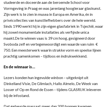
studeerde en doceerde aan de beroemde School voor
Vormgeving in Praag en was jarenlang hoogleraar glaskunst.
Zijn werk is te zien in musea in Europa en Amerika, én in
privécollecties van kunstliefhebbers over de hele wereld.
Sinds 1990 werkt hij in zijn eigen glasfabriek in Tsjechië, waar
hij zowel monumentale installaties als verfijnde unica
maakt.De te winnen vaas is 39 cm hoog, gesigneerd door
Svoboda zelf en vertegenwoordigt een waarde van ruim €
750. Een meesterwerk waarin strakke vorm en speelse lijnen
prachtig samenkomen – tijdloos en indrukwekkend.
En de winnaar is…
Lezers konden hun ingevulde winbon – uitgeknipt uit
Dinkelland Visie, De Glimlach, Hallo Almelo, De Week van
Losser of Op en Rond de Essen – tijdens GLASRIJK inleveren
bij de infostand.
Dat gebeurde massaal: meer dan 200 bonnen kwamen