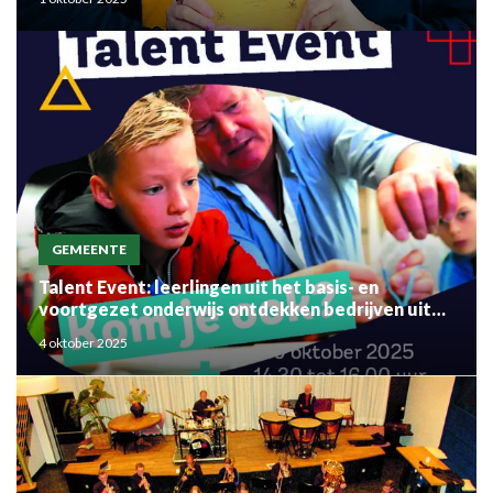
GEMEENTE
Talent Event: leerlingen uit het basis- en
voortgezet onderwijs ontdekken bedrijven uit
de regio
4 oktober 2025