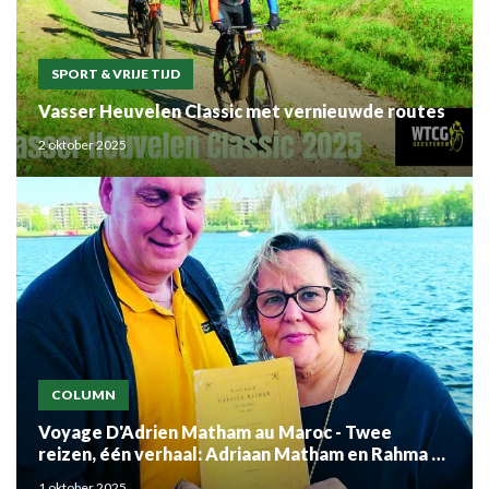
SPORT & VRIJE TIJD
Vasser Heuvelen Classic met vernieuwde routes
2 oktober 2025
COLUMN
Voyage D'Adrien Matham au Maroc - Twee
reizen, één verhaal: Adriaan Matham en Rahma el
Mouden
1 oktober 2025