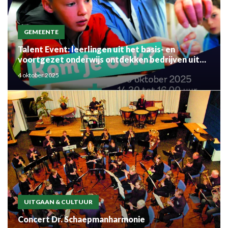
GEMEENTE
Talent Event: leerlingen uit het basis- en
voortgezet onderwijs ontdekken bedrijven uit
de regio
4 oktober 2025
UITGAAN & CULTUUR
Concert Dr. Schaepmanharmonie