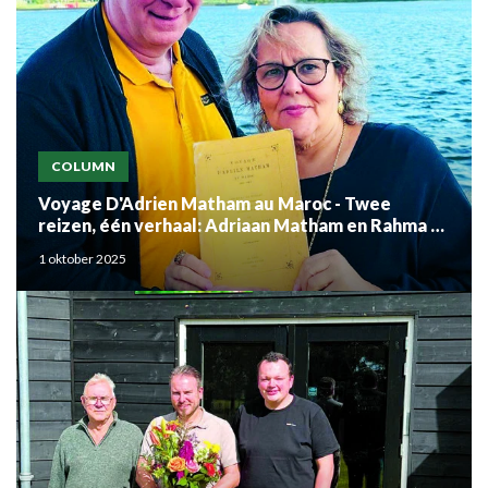
COLUMN
Voyage D'Adrien Matham au Maroc - Twee
reizen, één verhaal: Adriaan Matham en Rahma el
Mouden
1 oktober 2025