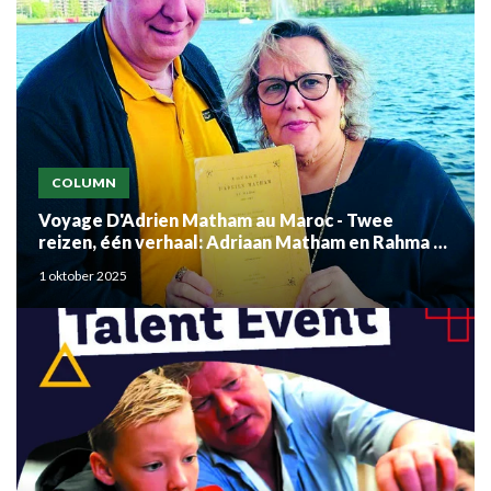
COLUMN
Voyage D'Adrien Matham au Maroc - Twee
reizen, één verhaal: Adriaan Matham en Rahma el
Mouden
1 oktober 2025