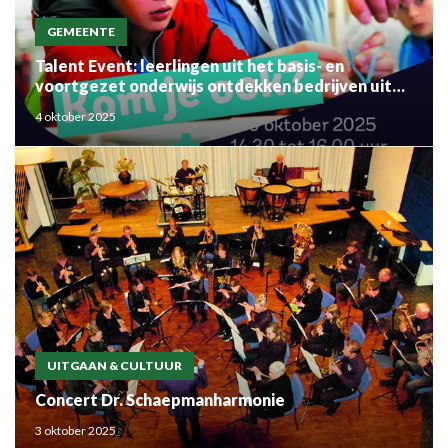
GEMEENTE
Talent Event: leerlingen uit het basis- en
voortgezet onderwijs ontdekken bedrijven uit
de regio
4 oktober 2025
UITGAAN & CULTUUR
Concert Dr. Schaepmanharmonie
3 oktober 2025