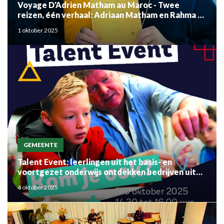
Voyage D'Adrien Matham au Maroc - Twee
reizen, één verhaal: Adriaan Matham en Rahma el
Mouden
1 oktober 2025
GEMEENTE
Talent Event: leerlingen uit het basis- en
voortgezet onderwijs ontdekken bedrijven uit
de regio
4 oktober 2025