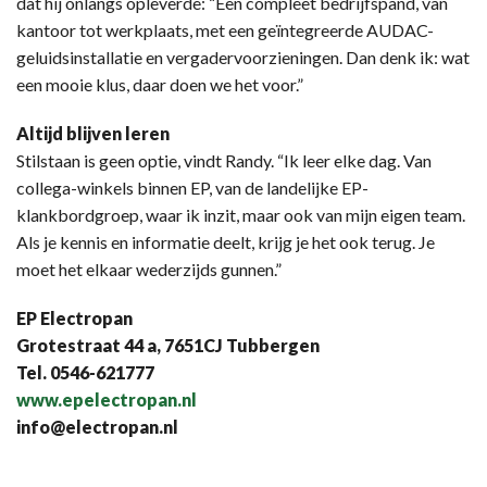
dat hij onlangs opleverde: “Een compleet bedrijfspand, van
kantoor tot werkplaats, met een geïntegreerde AUDAC-
geluidsinstallatie en vergadervoorzieningen. Dan denk ik: wat
een mooie klus, daar doen we het voor.”
Altijd blijven leren
Stilstaan is geen optie, vindt Randy. “Ik leer elke dag. Van
collega-winkels binnen EP, van de landelijke EP-
klankbordgroep, waar ik inzit, maar ook van mijn eigen team.
Als je kennis en informatie deelt, krijg je het ook terug. Je
moet het elkaar wederzijds gunnen.”
EP Electropan
Grotestraat 44 a, 7651CJ Tubbergen
Tel. 0546-621777
www.epelectropan.nl
info@electropan.nl