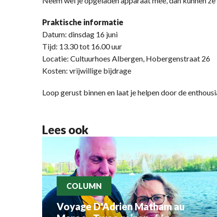
Neem wel je opgeladen apparaat mee, dan kunnen ze j
Praktische informatie
Datum: dinsdag 16 juni
Tijd: 13.30 tot 16.00 uur
Locatie: Cultuurhoes Albergen, Hobergenstraat 26
Kosten: vrijwillige bijdrage
Loop gerust binnen en laat je helpen door de enthousi
Lees ook
COLUMN
Voyage D'Adrien Matham au