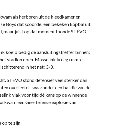
 kwam als herboren uit de kleedkamer en
se Boys dat scoorde: een bekeken kopbal uit
ld, maar juist op dat moment toonde STEVO
nk koelbloedig de aansluitingstreffer binnen:
 het stadion open. Masselink kreeg ruimte,
schitterend in het net: 3-3.
ht. STEVO stond defensief veel sterker dan
enten overleefd—waaronder een bal die van de
elink vlak voor tijd dé kans op de winnende
oorkwam een Geesterense explosie van
 op te zijn