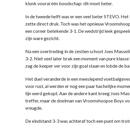
klonk vooral één boodschap: dit moet beter.
In de tweede helft was er een veel beter STEVO. Het
zette direct druk. Toch was het opnieuw Vroomshoop
een corner betekende 3-1. De wedstrijd leek gespee
zijn ware gezicht.
Na een overtreding in de zestien schoot Joes Masseli
3-2. Niet veel later brak een moment van pure klasse
zag de keeper ver voor zijn goal staan en lobde de bal 
Het duel veranderde in een meeslepend voetbalgevec
voor rust, al werden er nog een paar hachelijke mom
lijn werd gekopt. Aan de andere kant kreeg Joes Mass
treffer, maar de doelman van Vroomshoopse Boys v
vreugde.
De eindstand 3-3 was achteraf toch een punt om trots