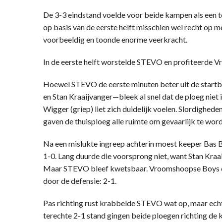
De 3-3 eindstand voelde voor beide kampen als een t
op basis van de eerste helft misschien wel recht op
voorbeeldig en toonde enorme veerkracht.
In de eerste helft worstelde STEVO en profiteerde 
Hoewel STEVO de eerste minuten beter uit de sta
en Stan Kraaijvanger—bleek al snel dat de ploeg niet 
Wigger (griep) liet zich duidelijk voelen. Slordighed
gaven de thuisploeg alle ruimte om gevaarlijk te wor
Na een mislukte ingreep achterin moest keeper Bas B
1-0. Lang duurde die voorsprong niet, want Stan Kraai
Maar STEVO bleef kwetsbaar. Vroomshoopse Boys co
door de defensie: 2-1.
Pas richting rust krabbelde STEVO wat op, maar echt
terechte 2-1 stand gingen beide ploegen richting de