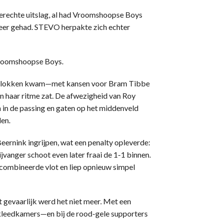
erechte uitslag, al had Vroomshoopse Boys
 meer gehad. STEVO herpakte zich echter
Vroomshoopse Boys.
rtblokken kwam—met kansen voor Bram Tibbe
in haar ritme zat. De afwezigheid van Roy
en in de passing en gaten op het middenveld
den.
eernink ingrijpen, wat een penalty opleverde:
jvanger schoot even later fraai de 1-1 binnen.
mbineerde vlot en liep opnieuw simpel
 gevaarlijk werd het niet meer. Met een
 kleedkamers—en bij de rood-gele supporters