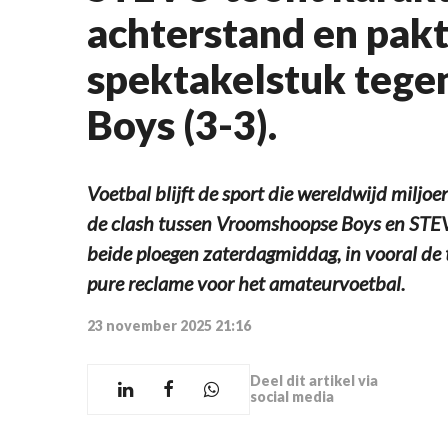
achterstand en pakt
spektakelstuk teg
Boys (3-3).
Voetbal blijft de sport die wereldwijd miljo
de clash tussen Vroomshoopse Boys en ST
beide ploegen zaterdagmiddag, in vooral de 
pure reclame voor het amateurvoetbal.
23 november 2025 21:16
Deel dit artikel via
social media