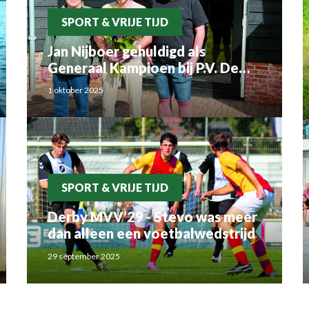
SPORT & VRIJE TIJD
Jan Nijboer gehuldigd als
Generaal Kampioen bij P.V. De
Luchtbode
1 oktober 2025
SPORT & VRIJE TIJD
Derby MVV’29 - Stevo was meer
dan alleen een voetbalwedstrijd
29 september 2025