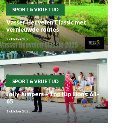
SPORT & VRIJE TIJD
Vasser Heuvelen Classic met
vernieuwde routes
2 oktober 2025
SPORT & VRIJE TIJD
Jolly Jumpers – Top Kip Lions: 61-
65
1 oktober 2025