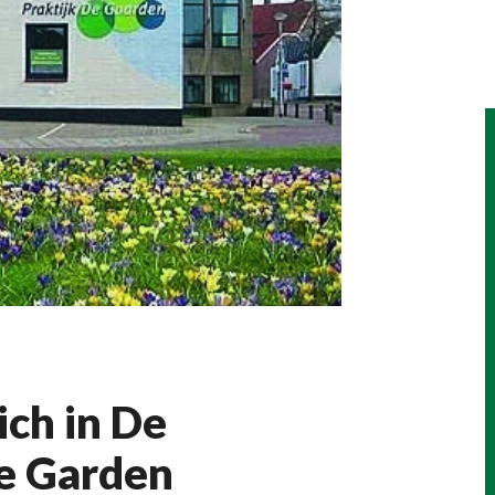
ich in De
he Garden