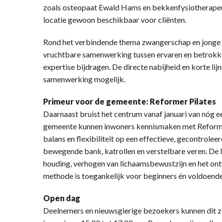
zoals osteopaat Ewald Hams en bekkenfysiotherapeu
locatie gewoon beschikbaar voor cliënten.
Rond het verbindende thema zwangerschap en jonge g
vruchtbare samenwerking tussen ervaren en betrokken
expertise bijdragen. De directe nabijheid en korte l
samenwerking mogelijk.
Primeur voor de gemeente: Reformer Pilates
Daarnaast bruist het centrum vanaf januari van nóg een
gemeente kunnen inwoners kennismaken met Reformer 
balans en flexibiliteit op een effectieve, gecontrol
bewegende bank, katrollen en verstelbare veren. De l
houding, verhogen van lichaamsbewustzijn en het ont
methode is toegankelijk voor beginners én voldoend
Open dag
Deelnemers en nieuwsgierige bezoekers kunnen dit ze