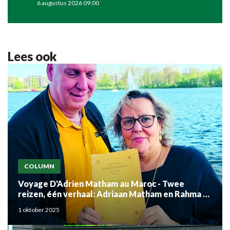
6 augustus 2026 09:00
Lees ook
COLUMN
Voyage D'Adrien Matham au Maroc - Twee
reizen, één verhaal: Adriaan Matham en Rahma el
Mouden
1 oktober 2025