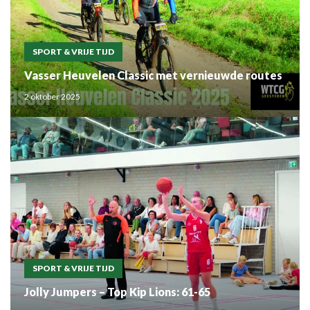
SPORT & VRIJE TIJD
Vasser Heuvelen Classic met vernieuwde routes
2 oktober 2025
SPORT & VRIJE TIJD
Jolly Jumpers – Top Kip Lions: 61-65