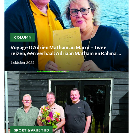
COLUMN
Voyage D'Adrien Matham au Maroc - Twee
reizen, één verhaal: Adriaan Matham en Rahma el
Mouden
1 oktober 2025
SPORT & VRIJE TIJD