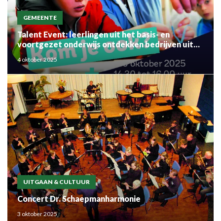
GEMEENTE
Talent Event: leerlingen uit het basis- en
voortgezet onderwijs ontdekken bedrijven uit
de regio
4 oktober 2025
UITGAAN & CULTUUR
Concert Dr. Schaepmanharmonie
3 oktober 2025